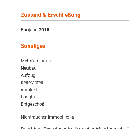
Zustand & Erschließung
Baujahr:
2018
Sonstiges
Mehrfam.haus
Neubau
Aufzug
Kellerabteil
möbliert
Loggia
Erdgeschoß
Nichtraucher-Immobilie:
ja
Duschbad, Geschirrspüler, Fernseher, Waschmasch., T