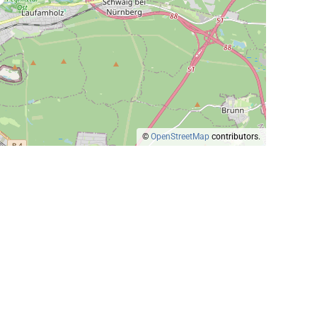
©
OpenStreetMap
contributors.