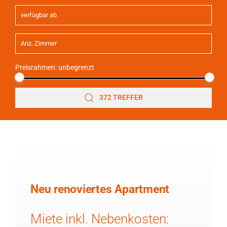
Preisrahmen:
unbegrenzt
372 TREFFER
Neu renoviertes Apartment
Miete inkl. Nebenkosten: