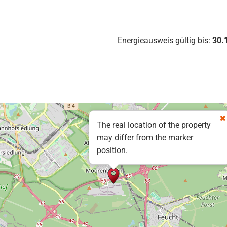
Energieausweis gültig bis:
30.
The real location of the property
may differ from the marker
position.