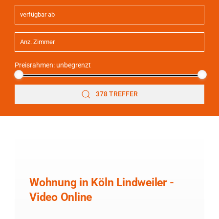
Preisrahmen:
unbegrenzt
378 TREFFER
Wohnung in Köln Lindweiler -
Video Online