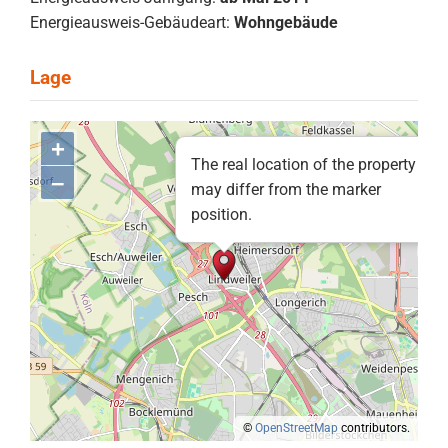
Energieausweis-Gebäudeart:
Wohngebäude
+
The real location of the property
–
may differ from the marker
position.
©
OpenStreetMap
contributors.