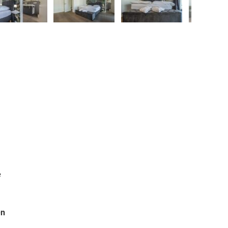
❯
e
en