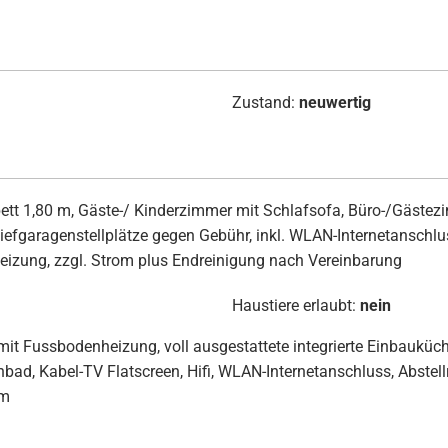
Zustand:
neuwertig
tt 1,80 m, Gäste-/ Kinderzimmer mit Schlafsofa, Büro-/Gäste
 Tiefgaragenstellplätze gegen Gebühr, inkl. WLAN-Internetansch
Heizung, zzgl. Strom plus Endreinigung nach Vereinbarung
Haustiere erlaubt:
nein
it Fussbodenheizung, voll ausgestattete integrierte Einbauküc
bad, Kabel-TV Flatscreen, Hifi, WLAN-Internetanschluss, Abste
um