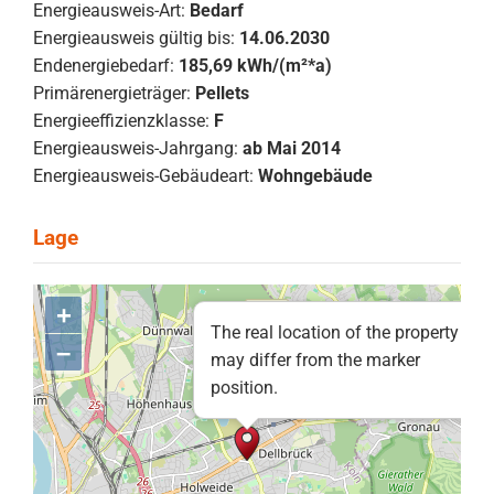
Energieausweis-Art:
Bedarf
Energieausweis gültig bis:
14.06.2030
Endenergiebedarf:
185,69 kWh/(m²*a)
Primärenergieträger:
Pellets
Energieeffizienzklasse:
F
Energieausweis-Jahrgang:
ab Mai 2014
Energieausweis-Gebäudeart:
Wohngebäude
+
The real location of the property
–
may differ from the marker
position.