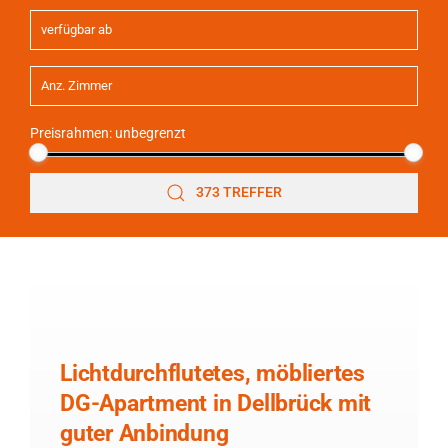
Preisrahmen:
unbegrenzt
373 TREFFER
Lichtdurchflutetes, möbliertes
DG-Apartment in Dellbrück mit
guter Anbindung