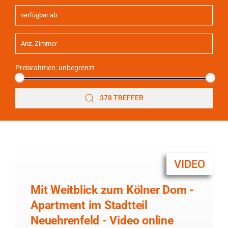
Preisrahmen:
unbegrenzt
378 TREFFER
VIDEO
Mit Weitblick zum Kölner Dom -
Apartment im Stadtteil
Neuehrenfeld - Video online