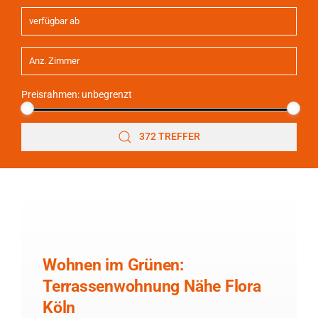
Preisrahmen:
unbegrenzt
372 TREFFER
Wohnen im Grünen:
Terrassenwohnung Nähe Flora
Köln