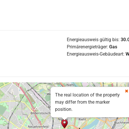
Energieausweis gültig bis:
30.
Primärenergieträger:
Gas
Energieausweis-Gebäudeart:
W
The real location of the property
may differ from the marker
position.