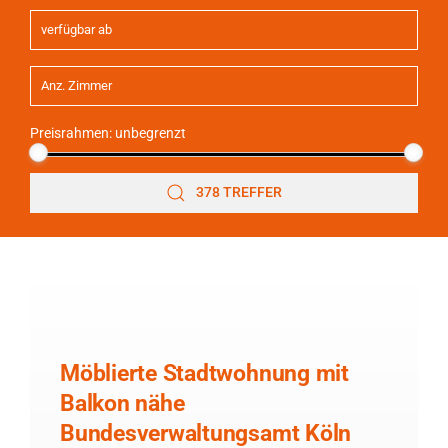
Preisrahmen:
unbegrenzt
378 TREFFER
Möblierte Stadtwohnung mit
Balkon nähe
Bundesverwaltungsamt Köln