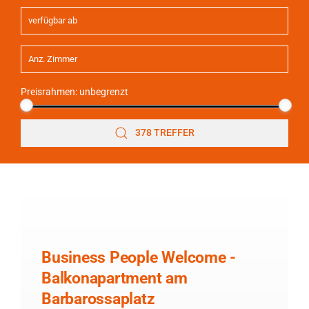
Preisrahmen:
unbegrenzt
378 TREFFER
Business People Welcome -
Balkonapartment am
Barbarossaplatz