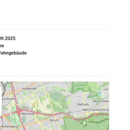
09.2025
me
ohngebäude