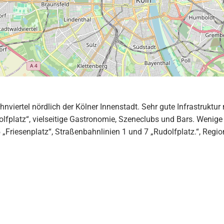
hnviertel nördlich der Kölner Innenstadt. Sehr gute Infrastruktu
lfplatz“, vielseitige Gastronomie, Szeneclubs und Bars. Wenig
5 „Friesenplatz“, Straßenbahnlinien 1 und 7 „Rudolfplatz.“, Re