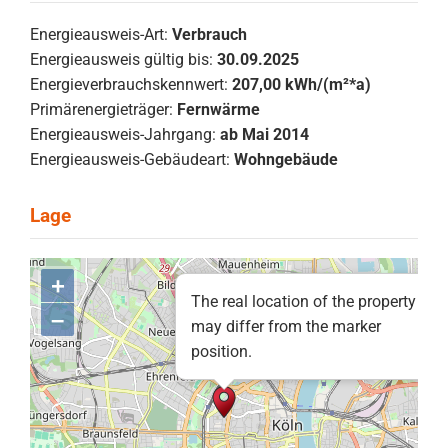
Energieausweis-Art:
Verbrauch
Energieausweis gültig bis:
30.09.2025
Energieverbrauchskennwert:
207,00 kWh/(m²*a)
Primärenergieträger:
Fernwärme
Energieausweis-Jahrgang:
ab Mai 2014
Energieausweis-Gebäudeart:
Wohngebäude
+
The real location of the property
–
may differ from the marker
position.