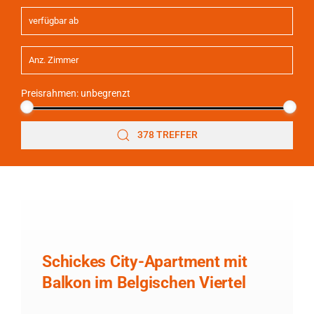
Preisrahmen:
unbegrenzt
378 TREFFER
Schickes City-Apartment mit
Balkon im Belgischen Viertel