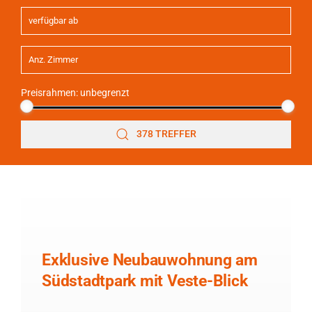
Preisrahmen:
unbegrenzt
378 TREFFER
Exklusive Neubauwohnung am
Südstadtpark mit Veste-Blick