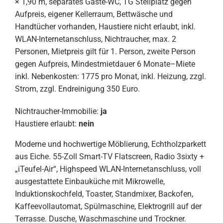
× 1,90 m, separates Gäste-WC, TG Stellplatz gegen
Aufpreis, eigener Kellerraum, Bettwäsche und
Handtücher vorhanden, Haustiere nicht erlaubt, inkl.
WLAN-Internetanschluss, Nichtraucher, max. 2
Personen, Mietpreis gilt für 1. Person, zweite Person
gegen Aufpreis, Mindestmietdauer 6 Monate–Miete
inkl. Nebenkosten: 1775 pro Monat, inkl. Heizung, zzgl.
Strom, zzgl. Endreinigung 350 Euro.
Nichtraucher-Immobilie:
ja
Haustiere erlaubt:
nein
Moderne und hochwertige Möblierung, Echtholzparkett
aus Eiche. 55-Zoll Smart-TV Flatscreen, Radio 3sixty +
„iTeufel-Air“, Highspeed WLAN-Internetanschluss, voll
ausgestattete Einbauküche mit Mikrowelle,
Induktionskochfeld, Toaster, Standmixer, Backofen,
Kaffeevollautomat, Spülmaschine, Elektrogrill auf der
Terrasse. Dusche, Waschmaschine und Trockner.