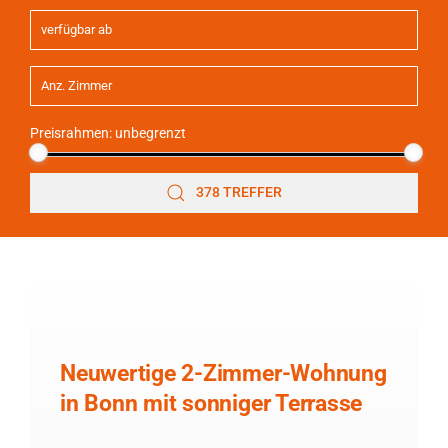
Preisrahmen:
unbegrenzt
378 TREFFER
Neuwertige 2-Zimmer-Wohnung
in Bonn mit sonniger Terrasse