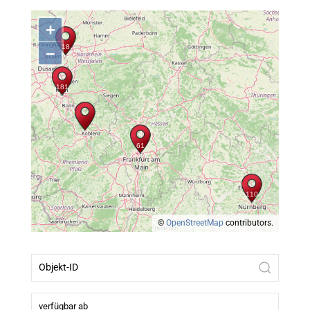
+
–
©
OpenStreetMap
contributors.