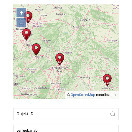
+
–
©
OpenStreetMap
contributors.