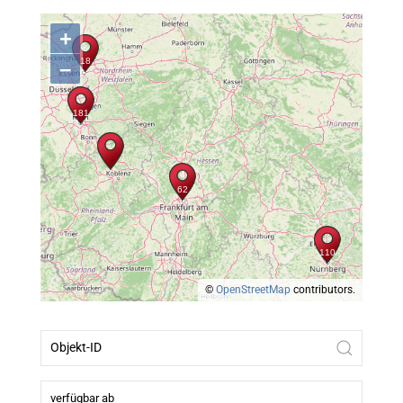
+
–
©
OpenStreetMap
contributors.