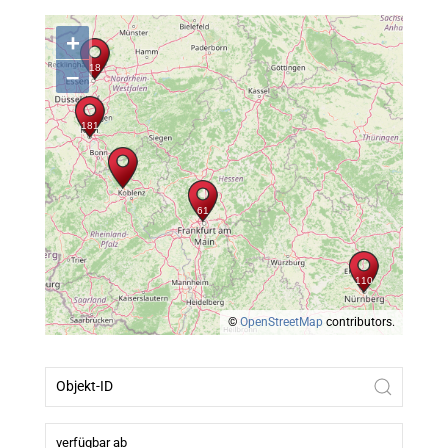
+
–
©
OpenStreetMap
contributors.