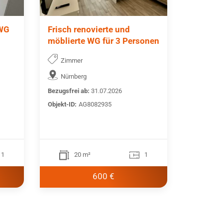
 WG
Frisch renovierte und
möblierte WG für 3 Personen
Zimmer
Nürnberg
Bezugsfrei ab:
31.07.2026
Objekt-ID:
AG8082935
1
20 m²
1
600 €