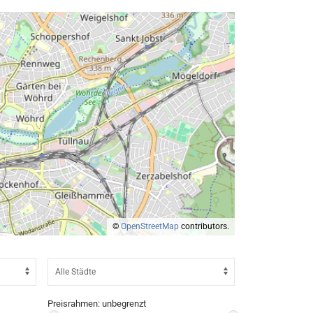
©
OpenStreetMap
contributors.
Preisrahmen:
unbegrenzt