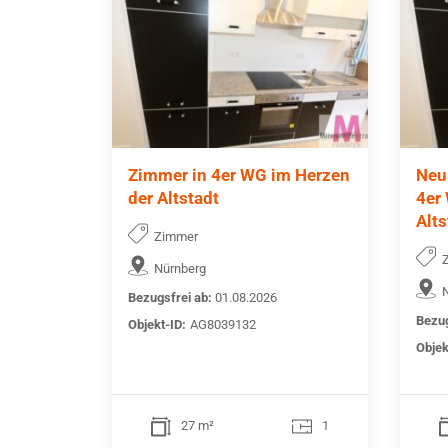
Zimmer in 4er WG im Herzen
Neu
der Altstadt
4er
Alts
Zimmer
Nürnberg
Bezugsfrei ab:
01.08.2026
Bezug
Objekt-ID:
AG8039132
Objek
27 m²
1