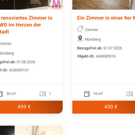
 renoviertes Zimmer in
Ein Zimmer in einer 4er
 WG im Herzen der
Zimmer
tadt
Nürnberg
Zimmer
Bezugsfrei ab:
31.07.2026
Nürnberg
Objekt-ID:
AG8085916
sfrei ab:
01.08.2026
t-ID:
AG8039131
26 m²
1
16 m²
499 €
450 €