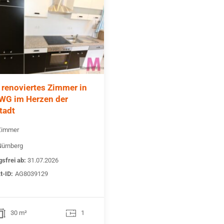
 renoviertes Zimmer in
 WG im Herzen der
tadt
Zimmer
Nürnberg
sfrei ab:
31.07.2026
t-ID:
AG8039129
30 m²
1