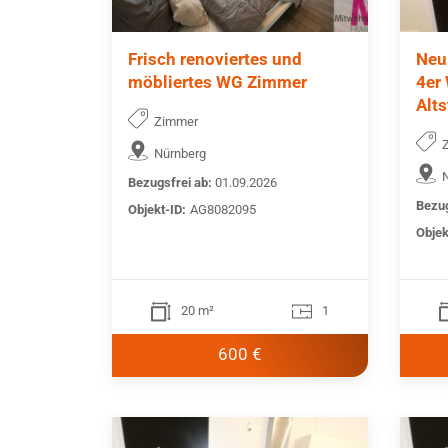
Frisch renoviertes und
Neu
möbliertes WG Zimmer
4er
Alts
Zimmer
Nürnberg
Bezugsfrei ab:
01.09.2026
Bezug
Objekt-ID:
AG8082095
Objek
20 m²
1
600 €