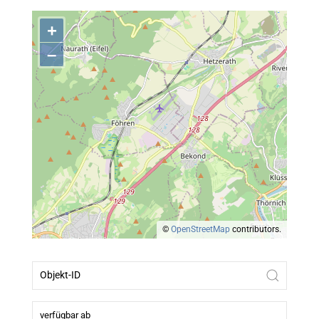
+
–
©
OpenStreetMap
contributors.