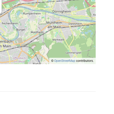
©
OpenStreetMap
contributors.