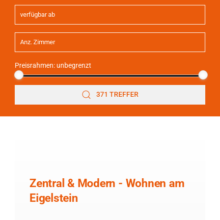
Preisrahmen:
unbegrenzt
371 TREFFER
Zentral & Modern - Wohnen am
Eigelstein