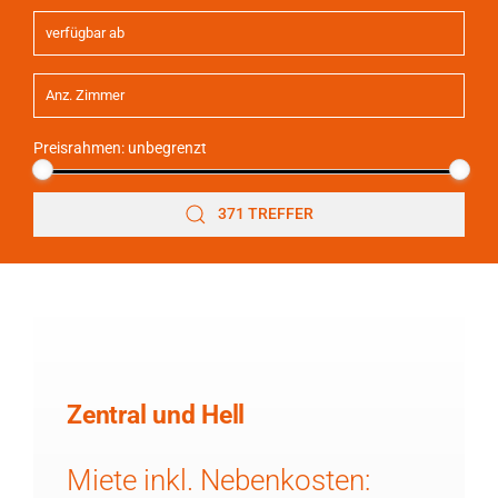
Preisrahmen:
unbegrenzt
371 TREFFER
Zentral und Hell
Miete inkl. Nebenkosten: