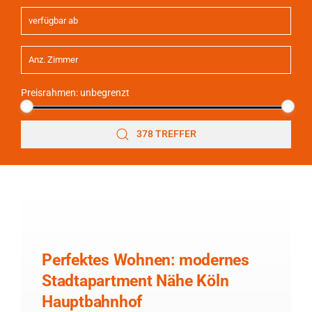
Preisrahmen:
unbegrenzt
378 TREFFER
Perfektes Wohnen: modernes
Stadtapartment Nähe Köln
Hauptbahnhof