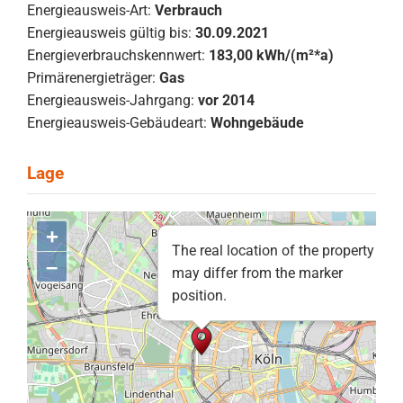
Energieausweis-Art:
Verbrauch
Energieausweis gültig bis:
30.09.2021
Energieverbrauchskennwert:
183,00 kWh/(m²*a)
Primärenergieträger:
Gas
Energieausweis-Jahrgang:
vor 2014
Energieausweis-Gebäudeart:
Wohngebäude
+
The real location of the property
–
may differ from the marker
position.