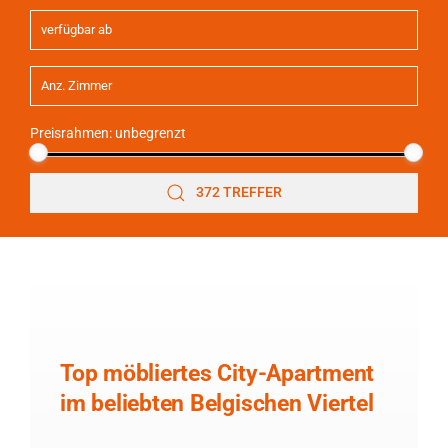
Preisrahmen:
unbegrenzt
372 TREFFER
Top möbliertes City-Apartment
im beliebten Belgischen Viertel