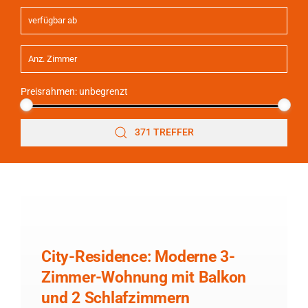
Preisrahmen:
unbegrenzt
371 TREFFER
City-Residence: Moderne 3-
Zimmer-Wohnung mit Balkon
und 2 Schlafzimmern